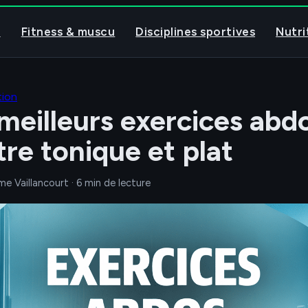
l
Fitness & muscu
Disciplines sportives
Nutri
tion
 meilleurs exercices abd
re tonique et plat
me Vaillancourt
·
6 min de lecture