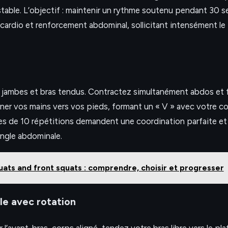
stable. L’objectif : maintenir un rythme soutenu pendant 30 
cardio et renforcement abdominal, sollicitant intensément le
s, jambes et bras tendus. Contractez simultanément abdos et 
er vos mains vers vos pieds, formant un « V » avec votre 
ries de 10 répétitions demandent une coordination parfaite et
angle abdominale.
uats and front squats : comprendre, choisir et progresser
le avec rotation