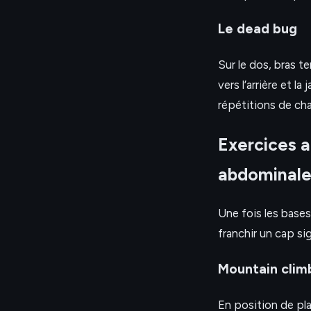
Le dead bug
Sur le dos, bras t
vers l’arrière et l
répétitions de cha
Exercices a
abdominal
Une fois les base
franchir un cap s
Mountain clim
En position de pl