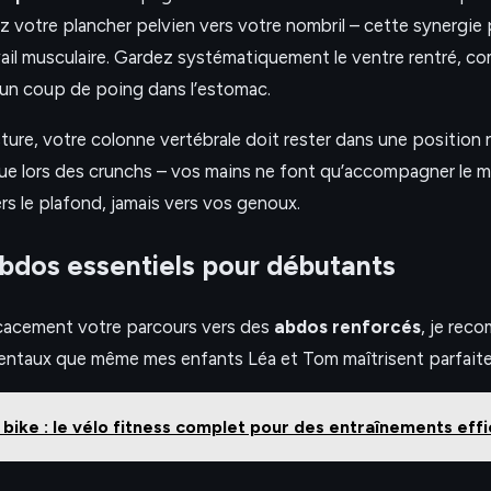
 votre plancher pelvien vers votre nombril – cette synergie
vail musculaire. Gardez systématiquement le ventre rentré, c
r un coup de poing dans l’estomac.
ure, votre colonne vertébrale doit rester dans une position 
uque lors des crunchs – vos mains ne font qu’accompagner le
rs le plafond, jamais vers vos genoux.
bdos essentiels pour débutants
cacement votre parcours vers des
abdos renforcés
, je rec
entaux que même mes enfants Léa et Tom maîtrisent parfait
 bike : le vélo fitness complet pour des entraînements eff