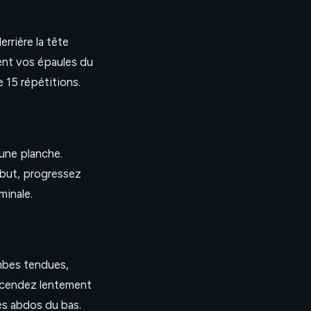
rrière la tête
ent vos épaules du
 15 répétitions.
 une planche.
ébut, progressez
minale.
ambes tendues,
escendez lentement
les abdos du bas.