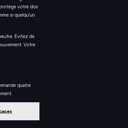
 protège votre dos
omme si quelqu’un
neutre. Évitez de
 mouvement. Votre
ommande quatre
ement.
icaces