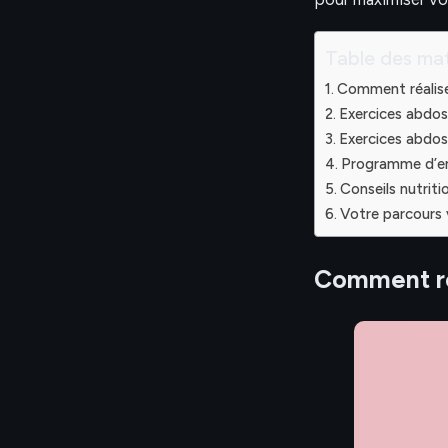
Table des mat
Comment réalise
Exercices abdos
Exercices abdos
Programme d’en
Conseils nutriti
Votre parcours
Comment ré