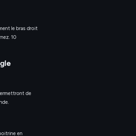
ment le bras droit
rnez. 10
gle
permettront de
nde.
oitrine en