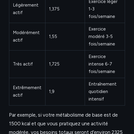
Exercice léger
Légèrement
1,375
1-3
actif
fois/semaine
Exercice
Modérément
1,55
modéré 3-5
actif
fois/semaine
Exercice
Très actif
1,725
intense 6-7
fois/semaine
Entraînement
Extrêmement
1,9
quotidien
actif
intensif
Par exemple, si votre métabolisme de base est de
1500 kcal et que vous pratiquez une activité
modérée, vos besoins totaux seront d’environ 2325