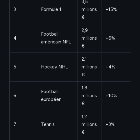
3,5
3
Formule 1
millions
+15%
€
2,9
Football
4
millions
+6%
américain NFL
€
2,1
5
Hockey NHL
millions
+4%
€
1,8
Football
6
millions
+10%
européen
€
1,2
7
Tennis
millions
+3%
€