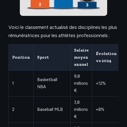
Voici le classement actualisé des disciplines les plus
rémunératrices pour les athlètes professionnels :
Salaire
Évolution
Position
Sport
moyen
vs 2024
annuel
9,8
Basketball
1
millions
+12%
NBA
€
3,8
2
Baseball MLB
millions
+8%
€