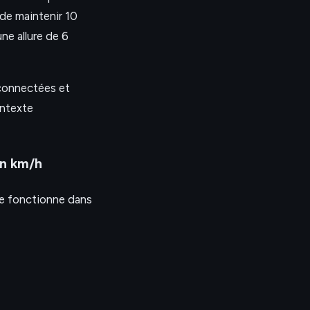
 de maintenir 10
e allure de 6
 connectées et
ontexte
en km/h
e fonctionne dans