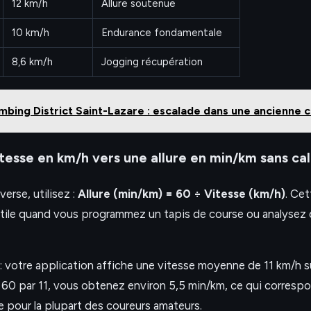
12 km/h
Allure soutenue
10 km/h
Endurance fondamentale
8,6 km/h
Jogging récupération
mbing District Saint-Lazare : escalade dans une ancienne c
itesse en km/h vers une allure en min/km sans ca
verse, utilisez :
Allure (min/km) = 60 ÷ Vitesse (km/h)
. Ce
utile quand vous programmez un tapis de course ou analysez
: votre application affiche une vitesse moyenne de 11 km/h s
t 60 par 11, vous obtenez environ 5,5 min/km, ce qui corresp
e pour la plupart des coureurs amateurs.