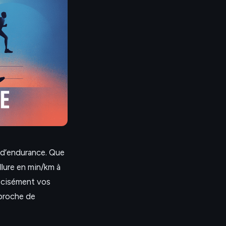
s d’endurance. Que
llure en min/km à
récisément vos
proche de