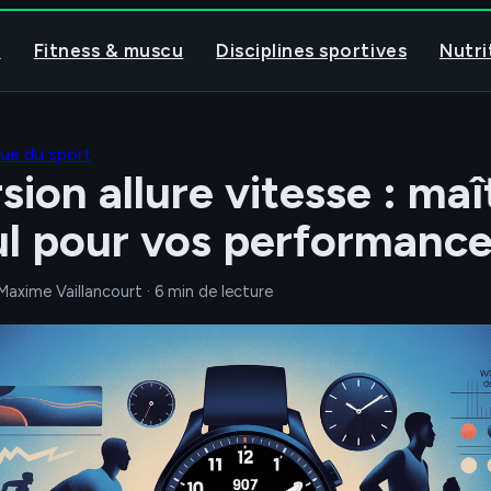
l
Fitness & muscu
Disciplines sportives
Nutri
que du sport
ion allure vitesse : maî
cul pour vos performanc
Maxime Vaillancourt
·
6 min de lecture