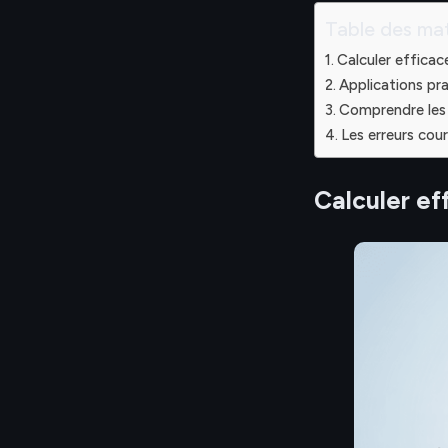
Table des mat
Calculer efficac
Applications pra
Comprendre les 
Les erreurs cou
Calculer ef