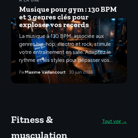
À LA UNE
Musique pour gym : 130 BPM
et 3 genres clés pour
exploser vos records
La musique à 130 BPM, associée aux
genres hip-hop, électro et rock, stimule
votre entraînement en salle. Adaptez le
rythme et les styles pour dépasser vos…
Par
Maxime Vaillancourt
30 juin 2026
Fitness &
Tout voir →
musculation