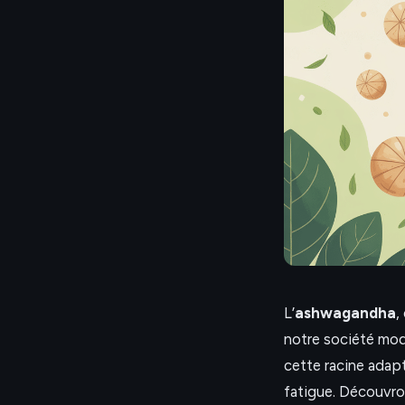
L’
ashwagandha
,
notre société mod
cette racine adapt
fatigue. Découvro