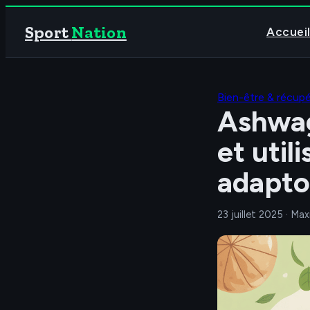
Sport
Nation
Accuei
Bien-être & récupé
Ashwag
et util
adapt
23 juillet 2025
·
Max