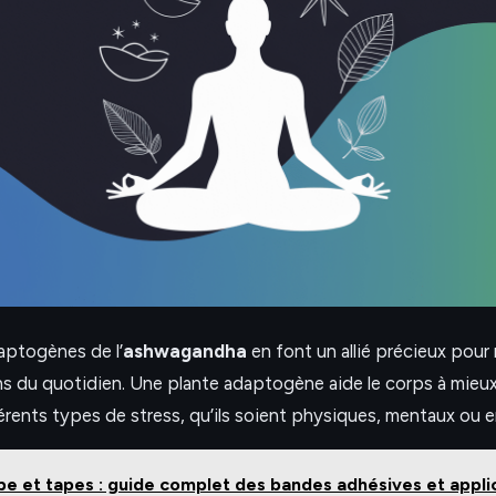
aptogènes de l’
ashwagandha
en font un allié précieux pour
ns du quotidien. Une plante adaptogène aide le corps à mieux 
férents types de stress, qu’ils soient physiques, mentaux ou
pe et tapes : guide complet des bandes adhésives et appli