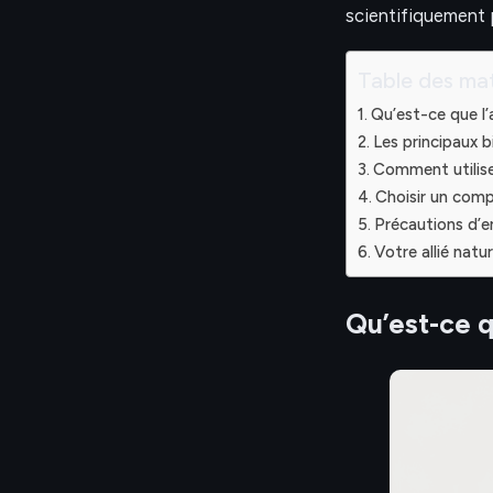
scientifiquement p
Table des mat
Qu’est-ce que l
Les principaux b
Comment utilis
Choisir un com
Précautions d’e
Votre allié natur
Qu’est-ce 