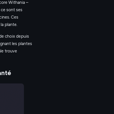
ncore Withania –
, ce sont ses
cines. Ces
a plante.
de choix depuis
ignant les plantes
ale trouve
anté