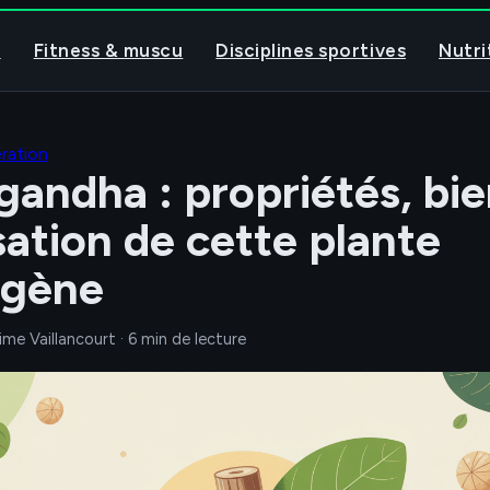
l
Fitness & muscu
Disciplines sportives
Nutri
ration
andha : propriétés, bie
isation de cette plante
ogène
ime Vaillancourt
·
6 min de lecture